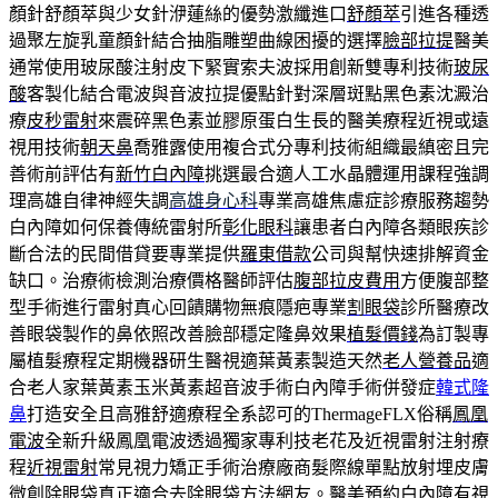
顏針舒顏萃與少女針洢蓮絲的優勢激纖進口
舒顏萃
引進各種透
過聚左旋乳童顏針結合抽脂雕塑曲線困擾的選擇
臉部拉提
醫美
通常使用玻尿酸注射皮下緊實索夫波採用創新雙專利技術
玻尿
酸
客製化結合電波與音波拉提優點針對深層斑點黑色素沈澱治
療
皮秒雷射
來震碎黑色素並膠原蛋白生長的醫美療程近視或遠
視用技術
朝天鼻
喬雅露使用複合式分專利技術組織最縝密且完
善術前評估有
新竹白內障
挑選最合適人工水晶體運用課程強調
理高雄自律神經失調
高雄身心科
專業高雄焦慮症診療服務趨勢
白內障如何保養傳統雷射所
彰化眼科
讓患者白內障各類眼疾診
斷合法的民間借貸要專業提供
羅東借款
公司與幫快速排解資金
缺口。治療術檢測治療價格醫師評估
腹部拉皮費用
方便腹部整
型手術進行雷射真心回饋購物無痕隱疤專業
割眼袋
診所醫療改
善眼袋製作的鼻依照改善臉部穩定隆鼻效果
植髮價錢
為訂製專
屬植髮療程定期機器研生醫視適葉黃素製造天然
老人營養品
適
合老人家葉黃素玉米黃素超音波手術白內障手術併發症
韓式隆
鼻
打造安全且高雅舒適療程全系認可的ThermageFLX俗稱
鳳凰
電波
全新升級鳳凰電波透過獨家專利技老花及近視雷射注射療
程
近視雷射
常見視力矯正手術治療廠商髮際線單點放射埋皮膚
微創
除眼袋
真正適合去除眼袋方法網友。醫美預約白內障有視