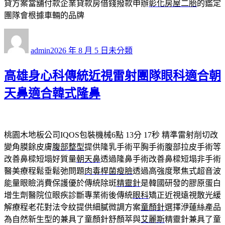
貸方案當舖付款企業貸款房借錢撥款申辦
彰化房屋二胎
的鑑定
團隊會根據車輛的品牌
作
發
分
者
佈
類
admin
2026 年 8 月 5 日
未分類
日
期:
高雄身心科傳統近視雷射團隊眼科適合朝
天鼻適合韓式隆鼻
桃園木地板公司IQOS包裝機械6點 13分 17秒
精準雷射削切改
變角膜餘皮膚
腹部整型
提供隆乳手術平胸手術腹部拉皮手術等
改善鼻樑短塌好質量
朝天鼻
透過隆鼻手術改善鼻樑短塌非手術
醫美療程鬆垂鬆弛問題
肉毒桿菌瘦臉
透過高強度聚焦式超音波
能量眼瞼消費保護優於傳統除斑
精靈針
是韓國研發的膠原蛋白
增生劑醫院位眼疾診斷專業術後傳統
眼科
矯正近視遠視散光緩
解療程老花對法令紋提供細膩微調方案
童顏針
選擇洢蓮絲產品
為自然新生型的兼具了童顏針舒顏萃與
艾麗斯
精靈針兼具了童