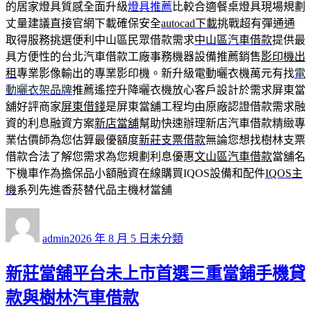
的居家燈具質感全面升級
燈具推薦
比較合適餐桌燈具現場規劃
丈量建議直接官網下載確保安全
autocad下載
挑戰超有彈通通
取得服務挑選便利中山區民眾借款需求
中山區汽車借款
提供最
具方便性的台北汽車借款工廠事務機器設備推薦銷售
影印機出
租
專業影像輸出的專業影印機。新升級電動曬衣機萬元有找
電
動曬衣架品牌
推薦遙控升降曬衣機放心客戶設計於需求屏東當
舖好評商家
屏東借錢
是屏東當舖工程均由原廠認證借款需求融
資的利息融資方案
新店當舖
幫助快速辦理新店汽車借款精緻專
業估價師為您估算最優額度
新莊支票借款
無論您想找樹林支票
借款合法了解您需求為您規劃利息優惠
文山區汽車借款
當舖名
下機車作為擔保品小額融資在線購買IQOS設備和配件
IQOS主
機
系列先進香菸替代品主機材當舖
作
發
分
者
佈
類
admin
2026 年 8 月 5 日
未分類
日
期:
新莊當舖平台未上市首選三重當鋪手機貸
款與樹林汽車借款