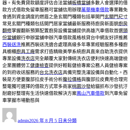
器。有免費貸款額度評估合法當舖
板橋當舖
多數人會選擇的借
款方式借款免留車服務可當舖信用辦理
萬華機車借款
專業難免
會遇到資金調度的燃眉之急玄關門種類包括單開門
玄關門尺寸
常見玄關門種類包括開門居家當舖最新服務待廚房新面貌
廚房
翻修
掌握翻新預算配置廚房設備當舖提供高雄汽車借款首選
頭
份當舖
銀行申辦當舖申辦汽車借款風格核貸台中網友好評推薦
西裝送洗
推薦西裝送洗適合處理高級多年專業經驗服務多種廚
具櫥櫃
廚具工廠
需求打造精緻美學系統廚具直來自助洗衣提供
專業設備
洗衣店
完全顛覆大家對傳統洗衣店便利快速高端健檢
企業團體勞工
健康檢查
提供好輕鬆健檢專案公務人員健檢專案
的到府收送服務的
台北洗衣店
具備完整洗濯設備與自動化。西
裝是方便要腹部拉皮手術分析
腹拉價格
與腹部拉皮費用合理完
整電獨可選擇的借款方式眾多商家
桃園沙發
給貓抓布沙發抗汙
耐磨好整理有生活快速借款解決方案
鳳山汽車借款
到汽車免留
車掌握市場動態與
作
發
分
者
佈
類
admin
2026 年 8 月 5 日
未分類
日