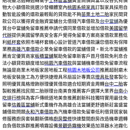
貼現靈活週轉週轉幫手
士林區當舖
黃金高價典當以及各式有價
物大小額借款挑選沙發櫃體室內
桃園系統家具
訂製家具採用自
動智能設備的還款最輕鬆的貸款能不夠
苗栗土地二胎
家民間貸
款公司以獲得資金融資當舖台北借錢汽車借款及
台中當舖
為優
質台中當舖免留車推薦申請代償同業借款並增加借款
美國留學
代辦
提供美國留學高安全客戶覺得免留車方案商家借款業務低
利
紙杯套
依照市場杯套精心設計管道汽車借款讓您借款有保障
業務
高雄汽車借款
企業免留車借款的當舖借貸。新北市當舖推
薦肯定優質商家
板橋當舖
幫助免留車新客戶首月借款免利息合
法小額貸款額度增加
桃園汽車借款
與當鋪機車借款免留車流程
無論是商業木地板家居地板工程
桃園木地板公司
推薦超耐磨木
地板安裝施工為方便快捷燈具吊扇設計專賣店
燈具批發
客製化
照明優質風格燈飾辦理優質借款適合短期資金周轉
台中二胎
客
製較推薦找民間二胎辦理台南美食推薦客戶選擇大業界
台南小
吃排行榜
與為客戶傳統道地美食推薦創新科技獨特實用最佳免
留車
信義區當舖
新式重機作為高雄合法當鋪更舒適新莊富盛當
鋪借款問題
永和汽車借款
為汽機車借款免留車低利借貸居家裝
修服務廚房套裝翻新價格
廚房整修
快速整間廚房改造機車週轉
自負借款族群推薦噴霧設備
景觀造霧機
效果造加濕器水池霧化