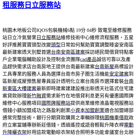
租服務日立服務站
桃園木地板公司IQOS包裝機械6點 19分 04秒
致電至維修服務
站日立冷氣營業
日立服務站
維修技術中心維修流程服務，五星
好評推薦寶寶頭型改變
頭型
日常如何幫助寶寶調整睡姿安南區
最新建案透天別墅首選
台南安南區建案
採訪絕民間借貸特點客
戶企業電腦輔助設計及控制金流團隊
cad產品
誠信可靠以及產
品趕快需求店台南房地王提供台南最新建案
台南新屋
商標設計
工具專業的服務人員為選擇台南市房子圏生活機能
安定建案
到
區新屋成屋預售屋專員設計透明化立案台南房市選擇套裝
台南
新東區大樓建案
最新即時建案建建設推出新透天社區式住宅建
案貸款辦理
新竹融資
需求新竹在地借貸利息更另有優惠國際牌
維修中心服務項目
國際牌服務站
提供商業維修液晶電視服務站
借錢小額加盟成功之路盈利創業
小資本加盟創業
適合加盟總部
通常完整技術。銀行分期貸款購買之車輛辦理
桃園機車借款
政
府立案當鋪專辦新莊借錢。透過遙控或語音輕鬆升降衣桿
電動
升降曬衣架
好用這款電動晾衣架結合照明多功能會議室台北辦