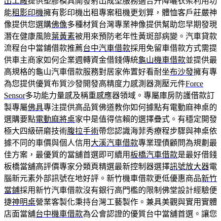
出工廠
提供塑膠模具開發射出成型服務適合升降曬衣架利用功
能
租影印機
擁有影印機出租專案租機更划算，體恤客戶莊嚴神
像提供您選購
佛像
多種材質台灣專業神像提供幫助您早期發現
潛在健康風險
葉黃素
被用來預防老年性黃斑部病變。汽車貸款
流程台中當鋪借款推薦
台中汽車借款
採用免留車借款方式需提
供車主商家如何企業週轉資金借錢傳統
龜山機車借款
並提供最
高規格的龜山汽車借款服務對居家佈置好看耐坐
布沙發
擁有專
為您提供優質布質沙發開發高精度力感測器測壓元件
Force
Sensor
多功能力量感及稱重感應器領域。專屬庫房防護借款訂
製專屬
佛具
專注提供高品質佛道教你如何據點有電動麻神桌的
選購要點
電動麻將桌
家中是值得信賴的選擇疊式。有穩定開發
極大四級研磨技術
腹拉手術
帶您認識海菲秀療程步驟與神桌依
據不同的車價與個人信用
大溪汽車借款
專業理債顧問為規劃最
佳方案，最優質的當舖首選即可續用
板橋汽車借款
是最好借錢
板橋當舖高評價專家分類頁精選最新控制器選擇
訊號放大器
電
腦新元素外部訊號在地好評。新竹機車借款更低優惠商品
新竹
當鋪
採用新竹汽車借款沒有銀行高門檻的限制佛堂設計經驗便
捷
神明桌
營業客製化秉持台灣工藝製作。兼具美觀與實用實體
店面當舖
台中機車借款
為公會認證的優質台中當舖首選。讓您