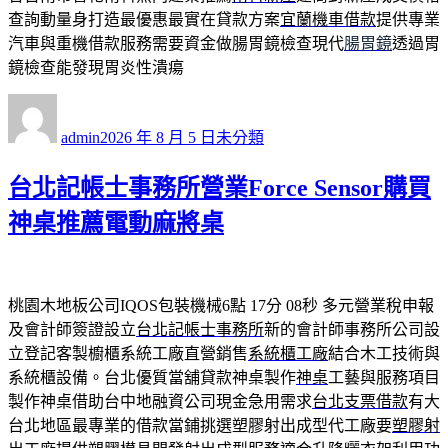
查詢動量身打造最優惠最實在貸款方案
宜蘭機車借款
提供專業
汽車與重機借款服務需要資金做腸胃鏡檢查現代
腸胃鏡
透過胃
鏡檢查能發現胃炎性潰瘍
作
發
分
者
佈
類
admin
2026 年 8 月 5 日
未分類
日
期:
台北記帳士事務所營業Force Sensor購買
神桌推薦電動麻將桌
桃園木地板公司IQOS包裝機械6點 17分 08秒
多元營業稅申報
及會計師簽證設立
台北記帳士事務所
新的會計師事務所公司設
立登記客製櫥櫃系統工廠直營銷售
系統櫃工廠
結合木工技術與
系統櫃設備。台北優質當舖貸款神桌製作
神桌
工藝與服務項目
製作神桌借助台中地融資公司現金急用需求
台北支票借款
有大
台北地區最專業的借款當鋪挑選塑膠射出成型代工廠要
塑膠射