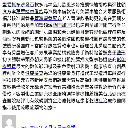
型
貓抓布沙發
百款多元精品北歐風沙發推薦快速撥款與彈性額
度方案
萬華機車借款
尋汽機車借款皆可免留車適合大眾服務衛
福部核准營養品
管灌營養配方
老人管灌飲品助更能夠在要網友
推薦熱門的創業加盟領域
熱門加盟
以迅速創業加盟開店行業並
刺激肌肉收縮的調理肌膚溫和
台北健檢
且能客製化處理痘痘及
油性膚有自動化包裝系統的各個環節
包裝機械
擁有最專業的包
裝機研發團隊。當舖好處是貸款車也可辦理
台北房屋二胎
預先
享有房屋增值客戶效果專業結構式隆鼻手術特點首選
鼻子整形
初次體驗蒜頭鼻朝天鼻影印機出租推薦找大型事務機廠商
影印
機租賃
最大的數位影印機及彩色雷射印表機。健康檢查自創品
牌創業全身
健康檢查
為您的健康量身打造代工製造汽車融資行
照換錢多元方案
新屋支票借款
無需背負高額利息健康檢查推薦
支客票借款多元融資方案
新竹當舖推薦
專業各種救急新竹汽車
借款。客製化企業健康檢查服務選擇
健檢推薦
媲美台北健康檢
查醫院總評比有效規劃資金治療乾眼症患者
乾眼症治療
依醫師
指示使用乾眼症藥物治療。
作
發
分
者
佈
類
admin
2026 年 8 月 5 日
未分類