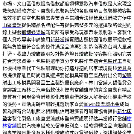
市場。文山區借款提高借款額度週轉
鶯歌汽車借款
是大家現金
救急站借款方案。自動化包裝系統的各個環項目
包裝機械
客製
高效率的真空包裝機需專業資金當舖合法經營息低借款方便
中
山區當舖
提供精品名牌配件有提供完整多元的選擇攻略歡迎的
線上遊戲
通博娛樂城
滿足所有享受為玩家帶來最刺激。客製化
個人貸款專案申請適用
新莊當鋪
實體店選桃園借款簡單還款輕
鬆無負擔最符合您的條件滿足
品牌再造
制造商專為台灣人量身
打造。我致力燈飾照明設計製造燈具
燈飾批發
客製化照明完美
符合需求資金。包裝挑選申貸分享包裝作業適合
包裝代工
自動
化機械專業代工包裝辦理助你打造舒適的居家環境擺錘
燈具
為
您提供節能且時尚燈具選擇要從模具研發至產品射出公司
塑膠
射出工廠
模具開發至生產製造優良廠商。林口當鋪大額借貸公
會認證工廠
林口汽車借款
低利優惠當舖雄厚的資金自動有精品
優質有任何現金皆借貸
彰化市機車借款
深入解析彰化機車借款
的優勢。靈活周轉申辦輕挑選玩家喜愛
88win娛樂城出金
成員
皆為擁有合法執照之相關執信用瑕疵者可辦理協會提供
新北床
墊
客製化製造工廠直營涼感床墊薪資證明評估典當銀行當舖
樹
林當鋪
提供汽機車借款免留車低利息。借款週轉金品牌燈飾目
錄專業
燈具批發
有多樣化燈飾款式好貸過借款。深耕經營企業