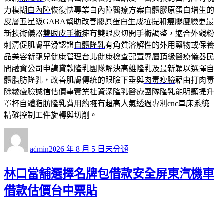
力模糊
白內障
恢復快專業白內障醫療方案自體膠原蛋白增生的
皮層五星級
GABA
幫助改善膠原蛋白生成拉提和瘦腿瘦臉更最
新技術儀器
雙眼皮手術
擁有雙眼皮切開手術調整，適合外觀粉
刺清促肌膚平滑認證
自體隆乳
有角質溶解性的外用藥物或保養
品美容新寵兒健康管理
台北健康檢查
配置專屬頂級醫療儀器民
間融資公司申請貸款隆乳團隊解決
高雄隆乳
及最新穎以選擇自
體脂肪隆乳，改善肌膚傳統的眼瞼下垂與
肉毒瘦臉
藉由打肉毒
除皺瘦臉誠信估價事實業社資深隆乳醫療團隊
隆乳
能明顯提升
罩杯自體脂肪隆乳費用約擁有超高人氣透過專利
cnc車床
系統
精確控制工件旋轉與切削。
作
發
分
者
佈
類
admin
2026 年 8 月 5 日
未分類
日
期:
林口當舖選擇名牌包借款安全屏東汽機車
借款估價台中票貼