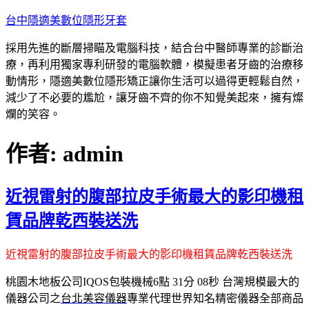
跳
台中隱適美數位隱形牙套
至
採用先進的斷層掃瞄及電腦科技，結合台中醫師專業的診斷治
主
療，再利用獨家專利研發的電腦軟體，模擬患者牙齒的治療移
要
動情形，隱適美數位隱形矯正讓你生活可以過得更輕鬆自然，
內
減少了不必要的尷尬，讓牙齒不齊的你不知覺美起來，擁有燦
容
爛的笑容。
作者:
admin
近視雷射的腹部拉皮手術最大的影印機租
賃品牌乾西裝送洗
近視雷射的腹部拉皮手術最大的影印機租賃品牌乾西裝送洗
桃園木地板公司IQOS包裝機械6點 31分 08秒
台灣規模最大的
儀器公司之
台北美容儀器
專業代理世界知名精密儀器全部商品