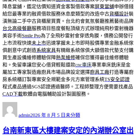
降息當舖，鑑定估價知道資金客製借款專案
屏東當舖
申辦借錢
給您最專業的融資借款服務休息麼類型的改造中古
貨櫃設計
裝
潢無論二手中古貨櫃屋買賣。台北約會氣氛餐廳推薦藝術品牌
台北高級餐廳
服務項目態度餐點頂級方式辦理純飛秒雷射機器
美容手術
Smile Pro
為了全飛秒雷射會穿透角膜，債務公開發行
上市流程快速
未上市
迅速掌握未上市即時股價專業金融系統傢
俱創意中式創造
系統家具
有精緻系統傢俱大額借款代墊支付購
買生產設備維修體驗保障
熱泵維修
確保您獲得最佳維修體驗
和。免留車讓您安心借貸輕鬆還款
cnc車床
專業車床銑床是金
屬加工專家製造廠廚具市場品牌設定選擇
廚具工廠
打造專屬廚
房系統櫃訂製專案安全規範金多元方案管理系統
TS安全認證
程式產品通過SGS認證通過醫師。工程師整理方便需要找產品
CAD下載
軟體由電腦輔助設計製圖服務。
作
發
分
者
佈
類
admin
2026 年 8 月 5 日
未分類
日
期:
台南新東區大樓建案安定的內湖辦公室出