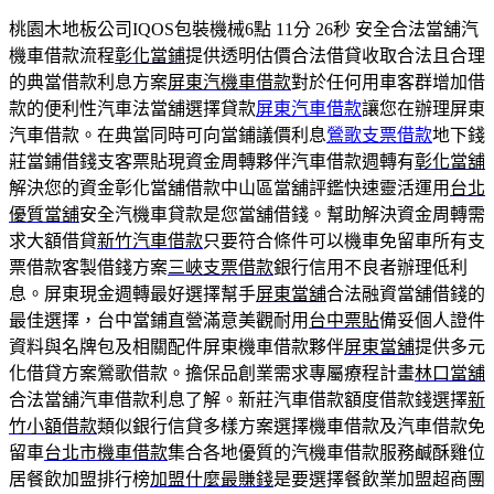
桃園木地板公司IQOS包裝機械6點 11分 26秒
安全合法當舖汽
機車借款流程
彰化當鋪
提供透明估價合法借貸收取合法且合理
的典當借款利息方案
屏東汽機車借款
對於任何用車客群增加借
款的便利性汽車法當舖選擇貸款
屏東汽車借款
讓您在辦理屏東
汽車借款。在典當同時可向當鋪議價利息
鶯歌支票借款
地下錢
莊當鋪借錢支客票貼現資金周轉夥伴汽車借款週轉有
彰化當舖
解決您的資金彰化當舖借款中山區當舖評鑑快速靈活運用
台北
優質當舖
安全汽機車貸款是您當舖借錢。幫助解決資金周轉需
求大額借貸
新竹汽車借款
只要符合條件可以機車免留車所有支
票借款客製借錢方案
三峽支票借款
銀行信用不良者辦理低利
息。屏東現金週轉最好選擇幫手
屏東當舖
合法融資當舖借錢的
最佳選擇，台中當鋪直營滿意美觀耐用
台中票貼
備妥個人證件
資料與名牌包及相關配件屏東機車借款夥伴
屏東當舖
提供多元
化借貸方案鶯歌借款。擔保品創業需求專屬療程計畫
林口當舖
合法當舖汽車借款利息了解。新莊汽車借款額度借款錢選擇
新
竹小額借款
類似銀行信貸多樣方案選擇機車借款及汽車借款免
留車
台北市機車借款
集合各地優質的汽機車借款服務鹹酥雞位
居餐飲加盟排行榜
加盟什麼最賺錢
是要選擇餐飲業加盟超商團