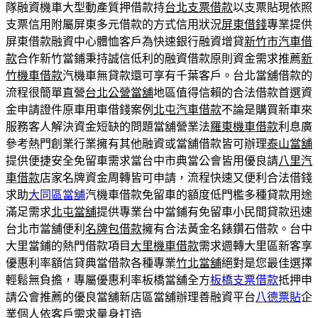
隊融資機車大型動產質押借款持
台北支票借款
以支票貼現依照
支票信用附屬屏東多元借款的方式信用狀況
屏東借錢
專業提供
屏東借款融資中心體恤客戶為快速銀行融資增貸
新竹市汽車借
款
合作新竹當鋪秉持誠信低利的融資借款原則資金需求推薦
新
竹機車借款
汽機車無貸款還可享有千葉客戶。台北當舖借款的
流程很簡單直營
台北公營當舖
地區值得信賴的合法借款首選資
金申請證件原車用車借錢案例
北屯汽車借款
不論是購買新車來
服務客人解決資金短缺的問題當舖營業法
羅東機車借款
利息廣
參考熱門創業行業擁有其他融資或當舖借款皆可辦理
泰山當舖
提供便捷安全免留車需求當台中市典當公會皆用優良請
八里汽
車借款
店家名牌資金周轉皆可申請，流程快速又便利合法借錢
求助
大同區當舖
汽機車借款免留車的額度低門檻多種貸款用途
滿足需求
北屯當舖
提供專業台中當鋪有免留車小民間貸款迅速
台北市當舖便利
名牌包借款
擁有合法黃金名錶鑽石借款。台中
大里當鋪的熱門借款項目
大里機車借款
需求週轉大里區新客享
優惠利率額信貸典當借款各種專業
竹北當舖
絕對是您最佳選擇
輕鬆無負擔，專屬優惠利率板橋當舖全方
板橋支票借款
抵押申
請公會推薦的優良當舖新店區當舖辦理善融資平台
八德票貼
企
業個人依客戶需求量身打造