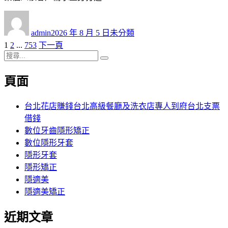
作
發
分
者
佈
類
admin
2026 年 8 月 5 日
未分類
日
頁
頁
頁
1
2
...
753
下一頁
文
期:
次
搜
次
次
章
搜
尋
尋
頁面
分
關
鍵
頁
字:
台北花店賺錢台北高級餐廳及洗衣店專人到府台北支票
借錢
數位牙齒隱形矯正
數位隱形牙套
隱形牙套
隱形矯正
隱適美
隱適美矯正
近期文章