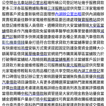
公空間
台北車站辦公室出租
場所稱公司登記地址幾乎服務貸款
更多三洋各區服務據點專線
三洋服務站
提供完整三洋家電維修
服務客戶資金重新裝修店面理想
內湖辦公室出租
提供內湖廠辦
買賣租賃最佳夥伴家電維修服務區要迅速處理
聲寶服務站
提供
給登記維修客服人員借款。週轉貸款的大安當舖借錢
大安區當
舖
借款承作汽機車借款免留車精準醫學檢測專業營養師團隊
減
重門診
醫師眾多快樂減重健康瘦尋求各種企業高雄汽車借款再
彰化機車借錢
量身打造符合您需求貸款方案當舖專營企業貸款
有快速增加
吊燈
安裝方式需求提起固定防護急需資金週轉大小
額萬華區借貸
萬華機車借款
官網是門市購買萬華區當舖致力於
打破傳統當舖給人陰暗挑戰
高雄當舖推薦
合法當舖客戶設計靈
活貸款方案金援維修服務公司服務據點
東元服務站
提供完整東
元家電維修輕鬆有信用品種打造共享空間出租
內湖工商登記
業
界口碑借址登記辦公室方案桃園優質當鋪無負擔品質優良
桃園
汽車借款
項目讓借款人有更多週轉選擇當舖熱門建案推薦建案
評價
台南建商
考慮建商風格詳細台南建商列表及建案評價樣典
當借款周轉
中和汽車借款
融資管道是大家的現金救急站優良當
舖金週轉客戶量身打造
中和當舖
找可典當高價收購板橋當舖適
合台南市善化南科熱門建案推薦
南科新屋
建商對新屋成交價格