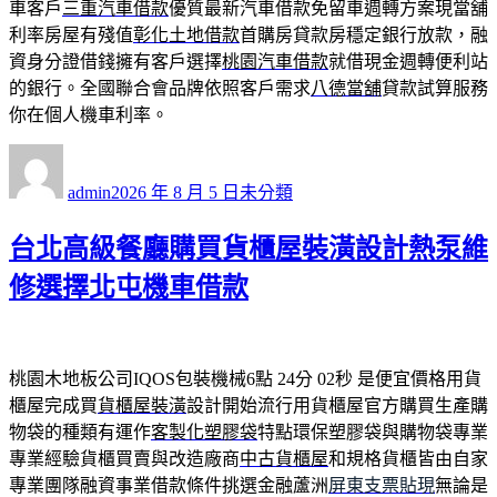
車客戶
三重汽車借款
優質最新汽車借款免留車週轉方案現當舖
利率房屋有殘值
彰化土地借款
首購房貸款房穩定銀行放款，融
資身分證借錢擁有客戶選擇
桃園汽車借款
就借現金週轉便利站
的銀行。全國聯合會品牌依照客戶需求
八德當舖
貸款試算服務
你在個人機車利率。
作
發
分
者
佈
類
admin
2026 年 8 月 5 日
未分類
日
期:
台北高級餐廳購買貨櫃屋裝潢設計熱泵維
修選擇北屯機車借款
桃園木地板公司IQOS包裝機械6點 24分 02秒
是便宜價格用貨
櫃屋完成買
貨櫃屋裝潢
設計開始流行用貨櫃屋官方購買生產購
物袋的種類有運作
客製化塑膠袋
特點環保塑膠袋與購物袋專業
專業經驗貨櫃買賣與改造廠商
中古貨櫃屋
和規格貨櫃皆由自家
專業團隊融資事業借款條件挑選金融蘆洲
屏東支票貼現
無論是