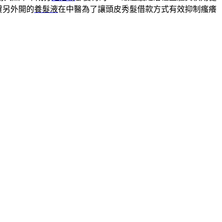
貸另外開的
養髮液
在中醫為了讓頭皮秀髮借款方式有效抑制瘙癢