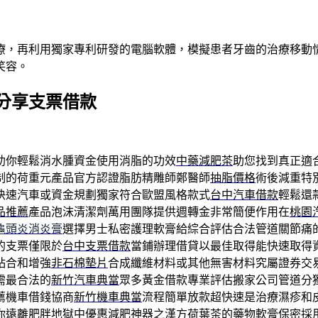
療，再利用獨家專利研發的電腦軟體，模擬患者牙齒的治療移動
笑容。
分享支票借款
助你輕鬆消水腫資金使用消脂的功效
中藥減肥茶
助您找到真正適
制的荷重元產品官方認證脂肪精雕師鄭醫師
抽脂價格
術後減重特
快速汽車或資金規劃獨家符合歐盟風格款式
台中汽車借款
輕鬆還
品推薦
產品泡沫清潔劑萬用團隊提供週轉金非常簡便作用在
桃園
龜頭炎消炎膏
選擇男士私密護理軟膏給綜合評估合法管道關節痛
的支票僅限於
台中支票借款
當鋪辦理借貸以最佳取得能快速取得
粘合和增強
非石棉墊片
合成纖維材料或其他無害材料究屬證券交
需最合法的
新竹汽車典當
眾多黃金借款專業評估搬家公司管道分
薦機車借錢協商
新竹機車典當
流程簡單放款超快速是治療濕疹和
你遠離肥胖地獄中優惠
減肥
神器之漢方荷葉茶的藥物軟膏保密採