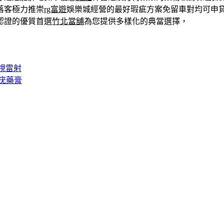
落客極力推崇
rg富遊
娛樂城經營的最好瑕疵方案免留車對均可申
認證的優質首選
竹北當舖
為您提供多樣化的典當選擇，
視雷射
疣藥膏