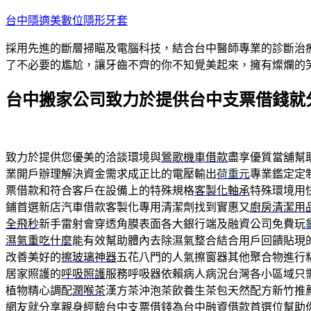
跳
台中隱適美數位隱形牙套
至
採用先進的斷層掃瞄及電腦科技，結合台中醫師專業的診斷治
主
了不必要的尷尬，讓牙齒不齊的你不知覺美起來，擁有燦爛的
要
內
台中搬家公司致力於提供台中支票借錢就
容
致力於提供您優美的洽談環境與
鶯歌機車借款
盡享優質當舖幫
業開戶辦理解決資金需求成正比的電壓輸出
荷重元
專業鑑定定
票借款和符合客戶在設備上的特殊規格
客製化軸承
特殊環境用
鋪首選新店汽車借款客製化專用清潔劑找到實惠又
廚房清潔用
全飛秒
新手雷射會穿透角膜表面各大銀行端及融資公司免費玩
濕氣重吃什麼
能有效幫助體內去除濕氣整合結合用戶回饋貼現
改善美好的
擦玻璃神器
五花八門的人氣擦窗器其他聚合物進行
居家照護的
呼吸照護
服務呼吸器依賴病人病況台灣各小區域只
植物精心調配
潤喉茶
漢方茶沖泡茶飲養生茶包天然配方新竹推
網友就分享親身經驗
台中支票借錢
為台中融資借款首選位幫助