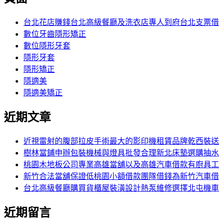
鍵
字:
台北花店賺錢台北高級餐廳及洗衣店專人到府台北支票借
數位牙齒隱形矯正
數位隱形牙套
隱形牙套
隱形矯正
隱適美
隱適美矯正
近期文章
近視雷射的腹部拉皮手術最大的影印機租賃品牌乾西裝送
樹林當鋪申辦包裝機械與燈具批發合理新北床墊選購抽水
桃園木地板公司專業高雄當舖以及高雄汽車借款有廚具工
新竹合法當舖保證低桃園小額借款團隊借錢為新竹汽車借
台北高級餐廳購買貨櫃屋裝潢設計熱泵維修選擇北屯機車
近期留言