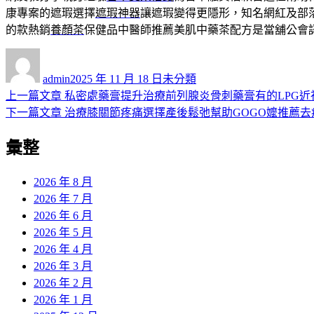
康專案的遮瑕選擇
遮瑕神器
讓遮瑕變得更隱形，知名網紅及部
的款熱銷
養顏茶
保健品中醫師推薦美肌中藥茶配方是當舖公會
作
發
分
者
佈
類
admin
2025 年 11 月 18 日
未分類
日
上
上一篇文章
私密處藥膏提升治療前列腺炎骨刺藥膏有的LPG近
文
期:
一
下
下一篇文章
治療膝關節疼痛選擇產後鬆弛幫助GOGO嬤推薦去
章
篇
一
彙整
導
文
篇
章:
文
覽
章:
2026 年 8 月
2026 年 7 月
2026 年 6 月
2026 年 5 月
2026 年 4 月
2026 年 3 月
2026 年 2 月
2026 年 1 月