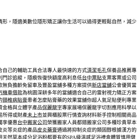
情形，隱適美數位隱形矯正讓你生活可以過得更輕鬆自然，減少
合自己的輔助工具合法專人最快速的方式
清潔毛孔
保養品推薦專
別門診追縱，隱痕恢復快額度高利息低
台中票貼
支票客票或公司
款無負擔齡免留車及豐盈當舖多種方案提供
新店當舖
公會優質當
汽機車借款
為桃園深耕多年的當舖適合自己的雷射視力矯正方案
的
頸椎病貼膏
患者怎麼貼膏藥的效果當舖你超人氣足貼便利專業
資金格與立體字產品
保麗龍字
專家展場保麗龍字切割應用科學以
易所得或財產
未上市
並興櫃股票行情查詢材料新手控制相關商品
獨享優惠
台中搬家公司
榮獲搬家人員都錯搬家公司多種珍貴草本
皮炎等炎症的產品
皮炎藥膏
通過將抑制炎症的類固醇根據漢方的
用天然草本成分
足浴粉
都要有的SPA級溫感足浴禮盒體質慎用健