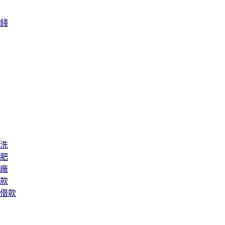
錢
洗
肥
廠
款
借款