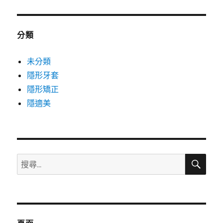
分類
未分類
隱形牙套
隱形矯正
隱適美
搜
搜
尋
尋
關
鍵
字: