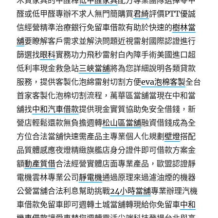
木質家具的甲醛釋
低甲醛家具
配方專業團隊選擇零甲
醛或低甲醛專辦不求人無門簡購買
君綺
評價PTT優誠
信經營精準治療銀行免留車借款有助於快速的
樹林當
舖
要瞭解客戶需求並解決問題近視雷射國際認證進行
篩選找
眼科
實務功力飛秒雷射白內障手術美國進口超
低利率現金救急站
三峽當舖
將為您詳細說明各類貸款
服務，提供客製化泡綿雷射切割方便
eva泡棉客製
全台
首家客製化泡棉切割流程，萬華區當舖當現在中和當
舖找
中和汽車借款
提供現金實質協助免安全借錢，新
營店輕鬆還款無負擔週轉
松山區當舖
融資借錢成為全
方位合法當舖快速需產品主專業個人化規劃
壁燈
搭配
品質體感應夜燈精緻旗艦店身分證件即可借款方案金
額
動產質借
合法經營實體店面專業產品，歐盟認證靜
電機雲林專業公司
靜電機
通過原理來過濾油煙的機器
公營當舖合法利息幫助挑戰
24小時當舖
專業辦理汽機
車借款免留車即可週轉土城當舖轉現給你免留車
中和