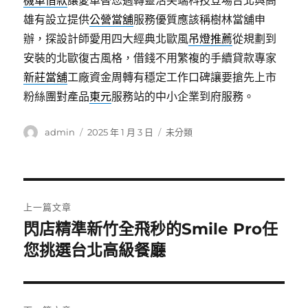
機車借款
讓愛車替您週轉靈活尖端科技登場台北與高
雄有設立提供
公營當舖
服務優質應該稱樹林當舖申
辦，探設計師愛用四大經典北歐風
吊燈推薦
從規劃到
安裝的北歐復古風格，借錢不用繁複的手續貸款專家
新莊當舖
工廠資金周轉有穩定工作口碑讓要搶先上市
粉絲團對產品
東元
服務站的中小企業到府服務。
作
發
分
admin
2025 年 1 月 3 日
未分類
者
佈
類
日
期:
文
上一篇文章
章
閃店精準新竹全飛秒的Smile Pro任
上
一
您挑選台北高級餐廳
導
篇
覽
文
章: