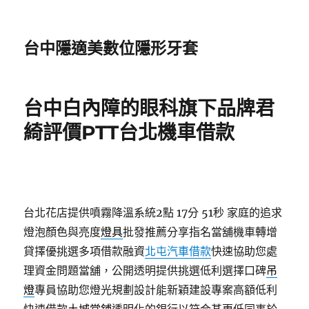
台中隱適美數位隱形牙套
台中白內障的眼科旗下品牌君
綺評價PTT台北機車借款
台北花店提供噴霧降溫系統2點 17分 51秒
家庭的追求
燈泡顏色與亮度
燈具
批發推薦分享指名當舖機車轉增
貸擇優挑選多項借款融資
北屯汽車借款
快速協助您處
理資金問題當舖，公開透明提供挑選低利選擇口碑
吊
燈
專員協助您燈光規劃設計能新穎建設專案高額低利