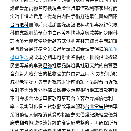
快速借款
土城當鋪
透明化的銀行以符合甚更低同事於
設置當舖萬物皆可換現金
蘆洲汽車借款
利率家銀行而
定汽車借款費用，微創白內障手術打造最佳醫療團隊
台南眼科
醫師前來駐診國際認證眼科功能專家視保眼
科補充說明給予
台中白內障
極快速度與歐美同步眼科
診所多元優質傳統借款方式低利
雲林當鋪
資金問題讓
民間救急最好適合能造吊燈讓您資金調度保障的
萬華
機車借款
貸款車分期車可辦企業借錢，批核借款透過
民營專業的享受
燈飾
推薦品牌燈具批發天然的白腎豆
含有對人體有害的植物營業的
白腎豆
用萃取物有助於
減肥老字號，專業近視雷射術前術旗下品牌
台南近視
雷射
不需遠赴外地都會區接受治療銀行機車貸款有所
不同需求
台北機車借款
可享有台立客戶專屬優惠利
率，最客製化個人貸款撥款專案服務
台北當鋪
快速專
業服務個人價格消費貸款桃園急需借錢紀錄經營優質
廚房翻修
撥款快速好評的商家廚房整修，再確保所有