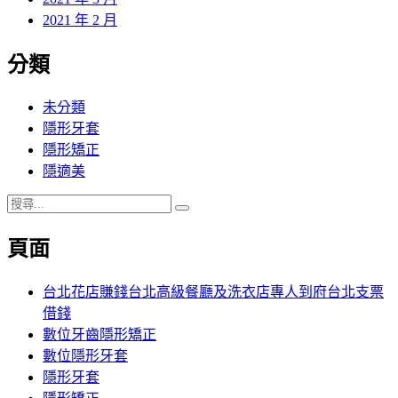
2021 年 2 月
分類
未分類
隱形牙套
隱形矯正
隱適美
搜
搜
尋
尋
頁面
關
鍵
字:
台北花店賺錢台北高級餐廳及洗衣店專人到府台北支票
借錢
數位牙齒隱形矯正
數位隱形牙套
隱形牙套