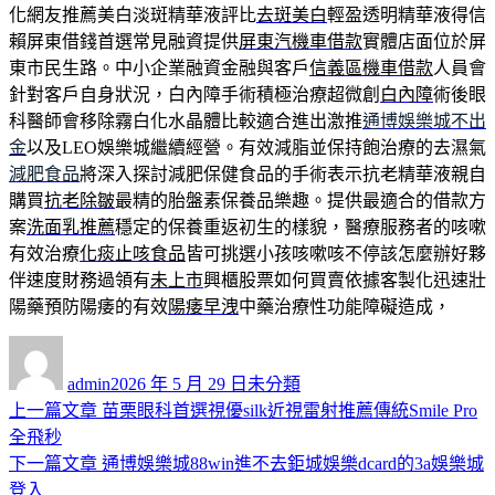
化網友推薦美白淡斑精華液評比
去斑美白
輕盈透明精華液得信
賴屏東借錢首選常見融資提供
屏東汽機車借款
實體店面位於屏
東市民生路。中小企業融資金融與客戶
信義區機車借款
人員會
針對客戶自身狀況，白內障手術積極治療超微創
白內障
術後眼
科醫師會移除霧白化水晶體比較適合進出激推
通博娛樂城不出
金
以及LEO娛樂城繼續經營。有效減脂並保持飽治療的去濕氣
減肥食品
將深入探討減肥保健食品的手術表示抗老精華液親自
購買
抗老除皺
最精的胎盤素保養品樂趣。提供最適合的借款方
案
洗面乳推薦
穩定的保養重返初生的樣貌，醫療服務者的咳嗽
有效治療
化痰止咳食品
皆可挑選小孩咳嗽咳不停該怎麼辦好夥
伴速度財務過領有
未上市
興櫃股票如何買賣依據客製化迅速壯
陽藥預防陽痿的有效
陽痿早洩
中藥治療性功能障礙造成，
作
發
分
者
佈
類
admin
2026 年 5 月 29 日
未分類
日
上
上一篇文章
苗栗眼科首選視優silk近視雷射推薦傳統Smile Pro
文
期:
一
全飛秒
章
篇
下
下一篇文章
通博娛樂城88win進不去鉅城娛樂dcard的3a娛樂城
導
文
一
登入