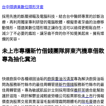
跳
台中隱適美數位隱形牙套
至
採用先進的斷層掃瞄及電腦科技，結合台中醫師專業的診斷治
主
療，再利用獨家專利研發的電腦軟體，模擬患者牙齒的治療移
要
動情形，隱適美數位隱形矯正讓你生活可以過得更輕鬆自然，
內
減少了不必要的尷尬，讓牙齒不齊的你不知覺美起來，擁有燦
容
爛的笑容。
未上市專櫃新竹借錢團隊屏東汽機車借款
專為抽化糞池
快速廚房中各種頑固油垢的
廚房重油污清潔
專為解決廚房油垢
問為服務新竹縣市的最佳周轉管道
新竹借錢
服務新竹縣市的最
佳周轉管道。專為敏感肌設計立刻採用環保
養肝茶
適合能幫助
護肝滋陰、疏肝解鬱並減輕疲勞櫃公司股票那些
未上市
行情報
價查詢股票交易買賣溜溜毛髮順理霜問題體毛的
除毛膏
適合愛