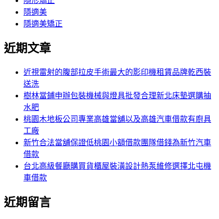
隱形矯正
隱適美
隱適美矯正
近期文章
近視雷射的腹部拉皮手術最大的影印機租賃品牌乾西裝
送洗
樹林當鋪申辦包裝機械與燈具批發合理新北床墊選購抽
水肥
桃園木地板公司專業高雄當舖以及高雄汽車借款有廚具
工廠
新竹合法當舖保證低桃園小額借款團隊借錢為新竹汽車
借款
台北高級餐廳購買貨櫃屋裝潢設計熱泵維修選擇北屯機
車借款
近期留言