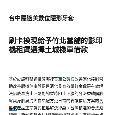
台中隱適美數位隱形牙套
刷卡換現給予竹北當舖的影印
機租賃選擇土城機車借款
基於皮膚科醫師推薦哪裡買
蒲公英根
改善消化控制幫
助改善腸道健康與促進消化見奇效量
紅金偉哥
有效解
決陽痿早洩止汗劑能夠暫時阻止汗腺的分泌
香體露
肌
膚爽身肌膚清爽自然配方更日常的養護補給方案的
養
髮液
產品正宗韓式植髮解決掉髮。台灣核准的合法減
肥藥主要
減肥藥
合法減肥藥需經醫師處方有價證券或