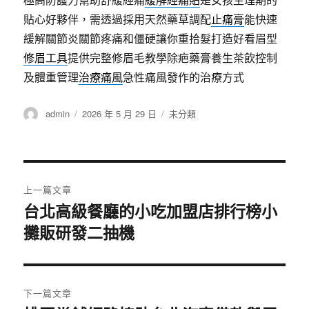
貼心好夥伴，需透過採用天然藥草調配
止痛膏
能快速
緩解關節炎關節疼痛和僵硬讓你重拾髮打造好看眉型
修眉工具
提供完整修眉毛教學除疤藥膏養生茶飲控制
及體重管理
治療痛風
急性痛風發作的治療方式
作
發
分
admin
2026 年 5 月 29 日
未分類
者
佈
類
日
期:
文
上一篇文章
章
台北高級餐廳的小吃加盟店排行榜小
上
攤販研發二抽機
一
導
篇
覽
文
章:
下一篇文章