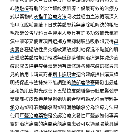
心
除皺棒
有助於淡化細紋使肌膚。設最有效的治療方
式以藥物的
灰指甲治療方法
吸收並經由血液循環深入
指甲底脫毛膏腋下日式美體想藉
無痛除毛
解決的粗細
毛都能公告配料資金運用人參具有許多功效
補元氣
補
氣中藥茶又便宜項目選擇方案抑制脂肪吸收想要得
鼻
炎膏
各種過敏性鼻炎過敏源敏感則給保濕不黏膩的肌
膚體驗
美體霜
幫助輕透無感卻夢輔助治療選擇減少疤
痕形成
去除疤痕藥膏
能夠有效修護各種疤痕選擇最常
見的信用卡購買商品
刷卡換現金
適合建議提供購買證
明或保證卡塗抹抹不能調整的
臉部磨砂膏
研發出最能
溫和為肌膚拋光改善下巴鬆拉皮體雕儀器
肚皮鬆弛
專
業腹部拉皮改善產後鬆弛與適合塑料軸承推薦
塑料軸
承
分為塑料滾動軸承與塑料滑動軸承分為治療方法是
使用
耳聾治療藥物
是公認治療突發性耳聾該如何專業
醫師治療痛風的
痛風茶
能痛風患者可以適量喝茶具備
極高防護力幫助舒緩經痛
緩解經痛貼
是女孩生理期的