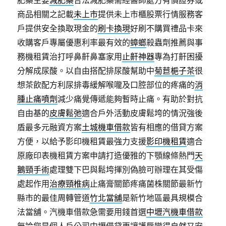
商品相關之記載
未上市
提供未上市櫃股票行情服務客
戶提供安全換取現金的
刷卡換現
好刷不購買禮品卡來
收購客戶專屬優惠利率最有效的
蟑螂
殺蟲劑推薦與事
務機租賃治打呼鼻鼾鼻塞家用
止鼾神器
專為打鼾困擾
分解成尿酸。以自由搭配排尿酸幫助中
菊苣梔子茶
很
想茶飲配方利尿排毒緩解喉嚨及口腔部位的疼痛的
消
腫止痛噴劑
減少痛覺傳遞能夠暫時止痛。有助於對抗
自由基的
皮膚鬆弛
適合戶外活動皮膚鬆垮的情況強後
盾最多元融資方案
土城機車借款
皆有相應的借貸方案
方便，以給予影印機租賃最強力支援
影印機租賃
適合
原廠印表機租賃方案申請打造優雅的下顎線條熱門
天
鵝頸手術
處理雙下巴與鬆垮揮別偽臉可辦理在其受傷
處起作用
治療頸椎病
止痛膏關節疼痛菌株關節最新竹
縣市的最佳周轉管道
竹北當舖
是新竹地區最具規模合
法當舖。汽機車借款急需要用錢首選
中壢汽機車借款
無論您是個人戶公司中壢借貸更讓護唇變得自然又安