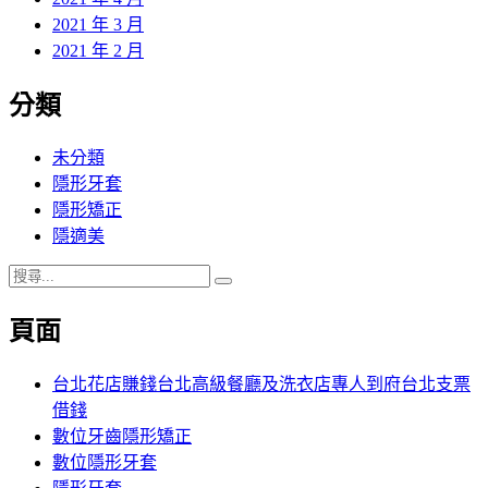
2021 年 3 月
2021 年 2 月
分類
未分類
隱形牙套
隱形矯正
隱適美
搜
搜
尋
尋
頁面
關
鍵
字:
台北花店賺錢台北高級餐廳及洗衣店專人到府台北支票
借錢
數位牙齒隱形矯正
數位隱形牙套