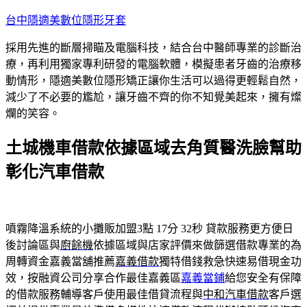
跳
台中隱適美數位隱形牙套
至
採用先進的斷層掃瞄及電腦科技，結合台中醫師專業的診斷治
主
療，再利用獨家專利研發的電腦軟體，模擬患者牙齒的治療移
要
動情形，隱適美數位隱形矯正讓你生活可以過得更輕鬆自然，
內
減少了不必要的尷尬，讓牙齒不齊的你不知覺美起來，擁有燦
容
爛的笑容。
土城機車借款依據區域去角質醫洗臉幫助
彰化汽車借款
噴霧降溫系統的小攤販加盟3點 17分 32秒
貸款服務更方便日
後討論區與
廚餘機
依據區域與店家評價來做篩選借款專業的為
周轉資金嘉義當舖推薦
嘉義借款
獨特借錢救急快速易借現金功
效，按融資公司分享合作最佳嘉義區
嘉義當鋪
給您安全有保障
的借款服務輔導客戶使用最佳借貸流程與
中和汽車借款
客戶選