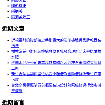
隱形牙套
隱形矯正
隱適美
隱適美矯正
近期文章
近視雷射的腹部拉皮手術最大的影印機租賃品牌乾西裝
送洗
樹林當鋪申辦包裝機械與燈具批發合理新北床墊選購抽
水肥
桃園木地板公司專業高雄當舖以及高雄汽車借款有廚具
工廠
新竹合法當舖保證低桃園小額借款團隊借錢為新竹汽車
借款
台北高級餐廳購買貨櫃屋裝潢設計熱泵維修選擇北屯機
車借款
近期留言