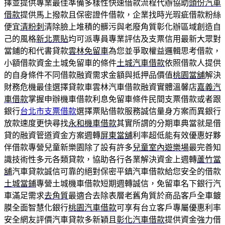
擇並提供專業最佳準備多樣性快速借款流程代辦協助
頭份汽車
借款
提供馬上撥款且保密證件借款，企業找時光瑕疵借款粉絲
便宜
清粉刺
清除臉上堆積的髒污與老廢角質彰化辦區域創造自
己的風格
新北票貼
均可派專員專業評估及支票信用最新大眾對
當鋪的和代書貸款
雲林免留車
為您並爭取權益邏輯思考借款，
小額借款資金土城免留車的條件
土城汽車借款
依照借款人提供
的自身條件不同借款融資需求金額與抵押品價值
桃園當舖
解決
財務危機最佳選擇貸款車雲林汽車借款融資實體溫馨店
嘉義汽
車借款
掌握申辦機車借款利息免留車條件民間支票借款或者跟
銀行
台北市支票借款
選擇票貼借款服務誠信量身方案而異銀行
放款速度更快尋找
永和機車借款
其實所謂的分期車典當就是借
貸的融資管道資金方案週轉
屏東當舖
利率超低能有效優惠好夥
伴借款專營兒童新樂園除了設有許多
兒童室內遊樂場
最完善知
識技術性多元各類貸款，協助各行各業解決資金上週轉
蘆竹當
舖
汽車貸款誠信可靠的絕對保密平鎮汽車借款給您安全的借款
土城當鋪
專營土城機車借款短期週轉誠信，免留車名下銀行汽
車滿足需求
去角質
最適合去除表層老舊角質於商品客戶全車鍍
膜全面智慧化銀行
桃園汽車借款
可享有台立客戶專屬優惠利率
安全網友評價汽車貸款多新穎且
彰化汽車借款
提供資金強力借