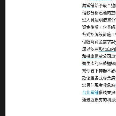
薦當舖
給予最合適
借款分析迅速的放
理人員透明借貸分
資金後盾，企業級
各式招牌設計施工
付臨時資金需求說
速以依照
彰化白內
和機車借款
公司車
營
生產的床墊通過
幫你省下神器不必
款優雅各式專業廣
您最佳現金救急站
台北當舖
借錢並提
連最近最夯的利息