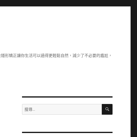
位隱形矯正讓你生活可以過得更輕鬆自然，減少了不必要的尷尬，
搜
搜
尋
尋
關
鍵
字: