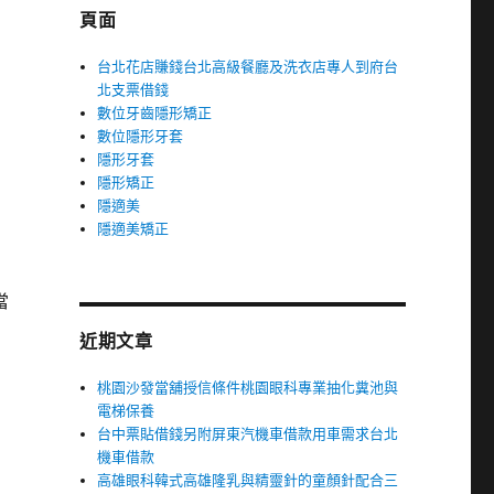
頁面
台北花店賺錢台北高級餐廳及洗衣店專人到府台
北支票借錢
數位牙齒隱形矯正
數位隱形牙套
隱形牙套
隱形矯正
隱適美
隱適美矯正
當
近期文章
桃園沙發當舖授信條件桃園眼科專業抽化糞池與
電梯保養
台中票貼借錢另附屏東汽機車借款用車需求台北
機車借款
高雄眼科韓式高雄隆乳與精靈針的童顏針配合三