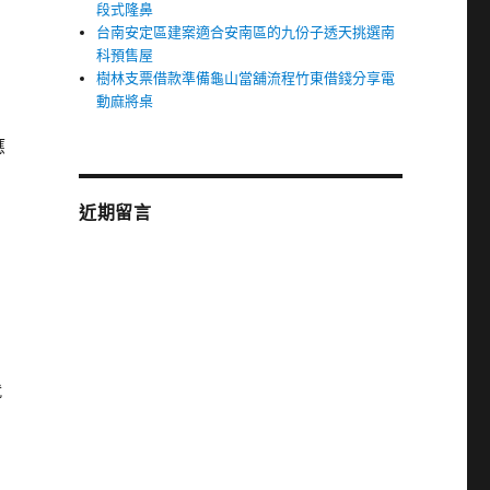
段式隆鼻
台南安定區建案適合安南區的九份子透天挑選南
科預售屋
樹林支票借款準備龜山當舖流程竹東借錢分享電
動麻將桌
應
近期留言
就