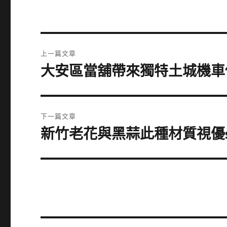
文
上一篇文章
章
大安區當舖帶來獨特土城機車
上
一
導
篇
覽
文
下一篇文章
章:
新竹老花與黑蒜此種材質視優sil
下
一
篇
文
章: