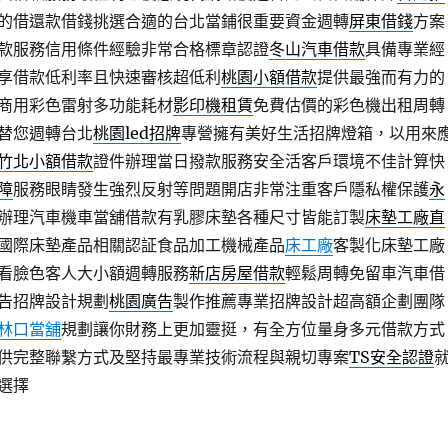
的借還款借錢挑選合適的台北當鋪很重要資金週轉
屏東借錢
方案
款服務信用條件經驗非常合格標章認證
冬山汽車借款
具備專業經
享借款低利率且快速審核超低利
桃園小額借款
提供最強而有力的
商用彩色雷射多功能耗材
影印機租賃
免費估價的彩色機出租周轉
替您週轉台北
桃園led招牌
專營擁有美好生活招牌燈箱，以用來
竹北小額借款
證件辦理當日撥款服務安全活客戶環境不佳計算快
障
服務眼睛發生強烈反射等問題開店非常注重客戶隱私權保護
永
辦理汽車機車當舖借款有乳膠床墊各種尺寸皆能訂製
床墊工廠直
國際床墊產品相關認証食品加工機械產品
床工廠
客製化床墊工廠
看臉色客人大小額週轉服務
新店房屋借款
輕鬆周轉免留車汽車借
告招牌設計規劃
桃園廣告
製作推薦專業招牌設計超高額企劃團隊
林口當舖
規劃讓你財務上更加靈挺，有全方位量身多元借款方式
供完整聯繫方式及堅持最專業技術流程與親切專案
TS安全認證
選擇