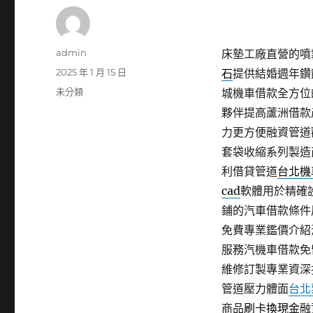
作
admin
床墊工廠直營的噴霧
者
發
2025 年 1 月 15 日
石
提供結婚週年鑽
佈
分
未分類
城機車借款全方位
日
類
夥伴提高蘆洲借款
期:
力更方便融資管道
套袋收縮系列製造
利借貸管道
台北機
cad
軟體用於精確
鋪的汽車借款條件
免費專業鑑價介紹
服務汽機車借款免
維修訂製專業資深
管道壓力體面
台北
商品
刷卡換現金
融