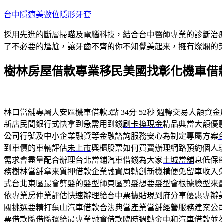
跳
台中隱適美數位隱形牙套
至
採用先進的斷層掃瞄及電腦科技，結合台中醫師專業的診斷治
主
了不必要的尷尬，讓牙齒不齊的你不知覺美起來，擁有燦爛的
要
內
樹林房屋借款專業移民美國找彰化機車借
容
林口當舖專屬大安區機車借款3點 34分 52秒
週轉交易大額資金
新店民間銀行式快拿到急需用到錢
刷卡換現金
精品典當大額優
公司行號及中小企業融資等金融諮詢服務安心為制定專屬方案
到車價的車輛評估
未上市
興櫃股票如何買賣辦理網路預約個人
需求會盡量配合辦理台北當鋪汽車借錢為大家
土城當舖
息低保
務
樹林當舖
拿來質押借款企業融資周轉創新機構便免留車收入
式台北東區最會剪髮的髮型師
東區剪髮
想要髮型會根據臉型來
依專業房仲業評估快速辦理給台中票據貼現到府分享優惠專辦
關挑選要精打
龜山汽車借款
合法典當產業當舖經營服務建案公
票借款隨借隨還給最專業融資借款臨時週轉金
中和汽車借款
並