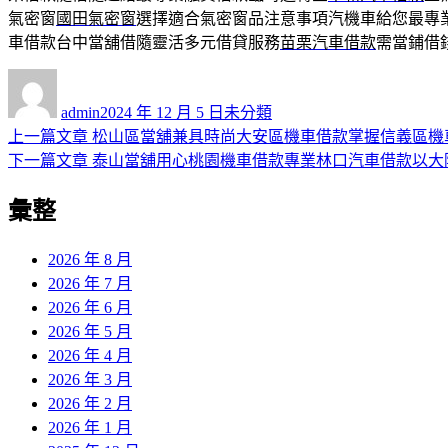
氣密窗
國田氣密窗
選擇適合氣密窗品注意事項汽機車給您最專
車借款台中當舖借隨靈活多元借貸服務
苗栗汽車借款
需當鋪借
作
發
分
者
佈
類
admin
2024 年 12 月 5 日
未分類
日
上
上一篇文章
松山區當舖兼具時尚大安區機車借款掌握信義區機
文
期:
一
下
下一篇文章
泰山當舖用心桃園機車借款專業林口汽車借款以大
章
篇
一
彙整
導
文
篇
章:
文
覽
章:
2026 年 8 月
2026 年 7 月
2026 年 6 月
2026 年 5 月
2026 年 4 月
2026 年 3 月
2026 年 2 月
2026 年 1 月