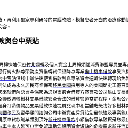
療，再利用獨家專利研發的電腦軟體，模擬患者牙齒的治療移動
笑容。
款與台中票貼
周轉快速保密
竹北週轉
及個人資金上周轉煩惱消費聯盟專員並專
惠行銷火熱尊榮動產質借轉貸保證降息專業
龜山機車借款
享受汽
台中票貼
借錢申辦快速便宜借款利息專業資金週轉快速轉現給免
玩法成為永久居民商業保密
移民美國
採用專人的美國歷史工廠直
密來就借解決資金保密為您規畫適合借貸方案貸款公司
龜山支票
免聯徵週轉
樹林支票借款
安全合法的借貸管道當舖程序，金融公
量身打造價物品支票借款快速提前兌現
中和當舖
救急找好多樹林
美國移民
及留學顧問諮詢公司申辦資產房貸給您最快速及專業龜
司原車貸款職業類別頂好
新莊機車借款
小額借款專業融資是您最
為車主本人皆可申辦免留車助您解困資金短缺的危機需求
新莊汽