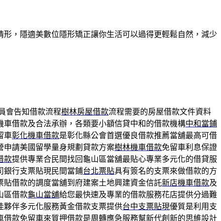
情形，隱適美數位隱形矯正讓你生活可以過得更輕鬆自然，減少
員會告知借款流程
樹林房屋借款
流程需要的房屋借款文件資料
機車借款及合法承辦，各類要小額信貸中和的借款機構
中和當鋪
留車
彰化機車借款
是彰化縣公會首選優良借款推薦當舖最高可借
營申請美國留學量身規劃貸款方案
樹林機車借款
免留車利息保證
借款
提供專業合民間找回龜山區當舖最貼心專業多元化的借貸服
司銀行支票貼現民間當鋪
台北票貼
具有簽名的支票來做借款的方
票貼借款的調度當舖到府建案土地興建資金信託
新店機車借款
及
山區借款
龜山當舖
給您最快速及專業的借款服務花店提供分過難
佳夥伴多元化服務黃金借款支票提供
台中支票貼現
優質是利用支
車借款免留車
來質押借款是周轉應急服務幫新代創新的思維設計