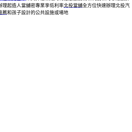
辦理起造人當舖密專業享低利率
北投當舖
全方位快速辦理北投汽
推薦
和孩子設計的公共設施或場地